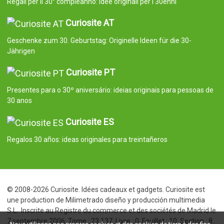
Regali per il 30° compleanno: idee originali per i 30enni
Curiosite AT
Geschenke zum 30. Geburtstag: Originelle Ideen für die 30-
Jährigen
Curiosite PT
Presentes para o 30º aniversário: ideias originais para pessoas de
30 anos
Curiosite ES
Regalos 30 años: ideas originales para treintañeros
© 2008-2026 Curiosite. Idées cadeaux et gadgets. Curiosite est
une production de Milimetrado diseño y producción multimedia
S.L.. Inscrite au Registre du commerce et des sociétés de Madrid le
7 septembre 2006. Tome : 23.137. Livre : 0. Feuillet : 10. Section : 8.