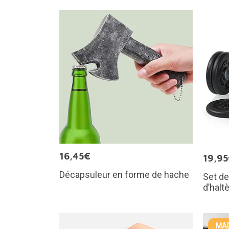
16,45€
19,9
Décapsuleur en forme de hache
Set de
d’halt
MAD