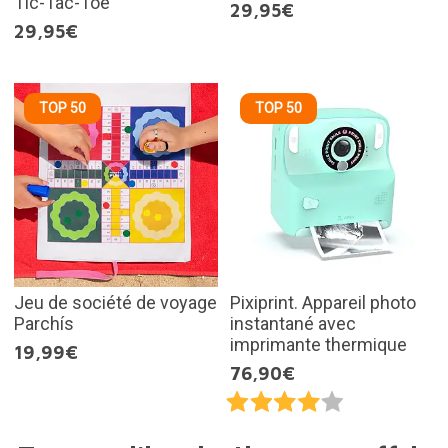
Tic-Tac-Toe
29,95€
29,95€
TOP 50
TOP 50
Jeu de société de voyage
Pixiprint. Appareil photo
Parchís
instantané avec
imprimante thermique
19,99€
76,90€