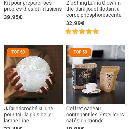
Kit pour préparer ses
ZipString Luma Glow-in-
propres thés et infusions
the-dark jouet flottant à
corde phosphorescente
39,95€
32,99€
TOP 50
TOP 50
JJ’ai décroché la lune
Coffret cadeau
pour toi : la plus belle
contenant les 7 meilleurs
lampe lune
cafés du monde
22,45€
19,95€