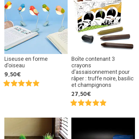
Liseuse en forme
Boîte contenant 3
d'oiseau
crayons
d'assaisonnement pour
9,50€
râper : truffe noire, basilic
et champignons
27,50€