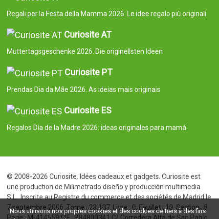
Regali per la Festa della Mamma 2026. Le idee regalo più originali
Curiosite AT
Muttertagsgeschenke 2026. Die originellsten Ideen
Curiosite PT
Prendas Dia da Mãe 2026. As ideias mais originais
Curiosite ES
Regalos Día de la Madre 2026: ideas originales para mamá
© 2008-2026 Curiosite. Idées cadeaux et gadgets. Curiosite est
une production de Milimetrado diseño y producción multimedia
S.L.. Inscrite au Registre du commerce et des sociétés de Madrid le
7 septembre 2006. Tome : 23.137. Livre : 0. Feuillet : 10. Section : 8.
Nous utilisons nos propres cookies et des cookies de tiers à des fins
Page : M-414659 CIF : B84800341 C/ Corredera Alta de San Pablo