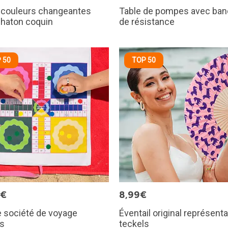
 couleurs changeantes
Table de pompes avec ba
chaton coquin
de résistance
 50
TOP 50
9€
8,99€
 société de voyage
Éventail original représent
ís
teckels