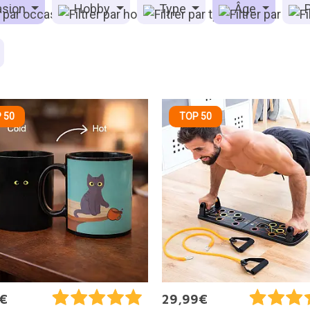
sion
Hobby
Type
Âge
P
 50
TOP 50
0€
29,99€