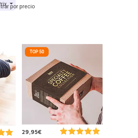
rix
TOP 50
29,95€