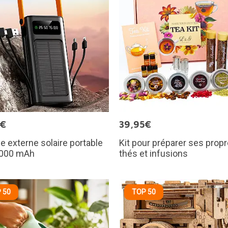
5€
39,95€
ie externe solaire portable
Kit pour préparer ses prop
 000 mAh
thés et infusions
 50
TOP 50