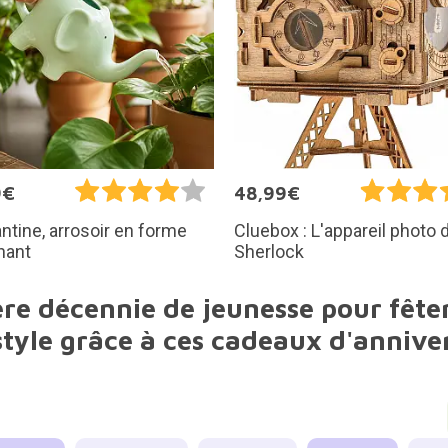
9€
48,99€
ntine, arrosoir en forme
Cluebox : L'appareil photo 
hant
Sherlock
ère décennie de jeunesse pour fête
style grâce à ces cadeaux d'anniver