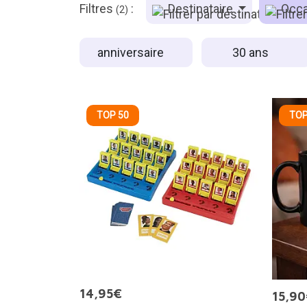
Filtres
:
Destinataire
Occa
(2)
anniversaire
30 ans
TOP 50
TOP
14,95€
15,9