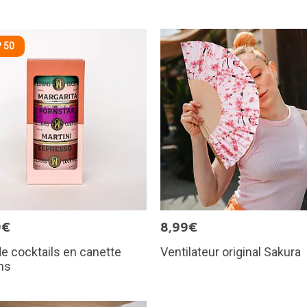
 50
9€
8,99€
e cocktails en canette
Ventilateur original Sakura
ms