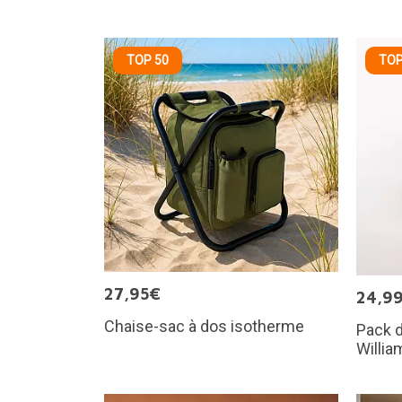
TOP 50
TOP
27,95€
24,9
Chaise-sac à dos isotherme
Pack d
Willia