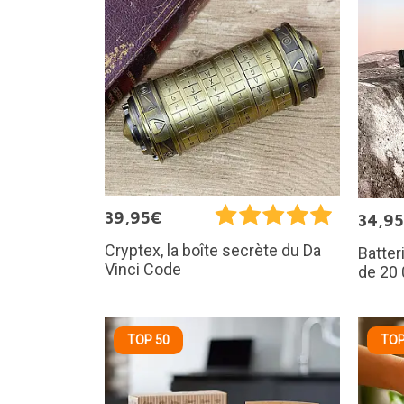
39,95€
34,9
Cryptex, la boîte secrète du Da
Batter
Vinci Code
de 20
TOP 50
TOP