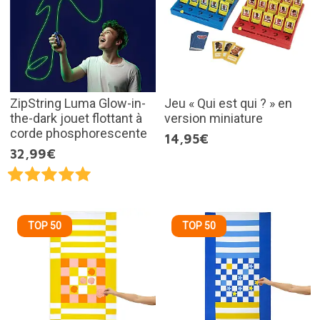
ZipString Luma Glow-in-
Jeu « Qui est qui ? » en
the-dark jouet flottant à
version miniature
corde phosphorescente
14,95€
32,99€
TOP 50
TOP 50