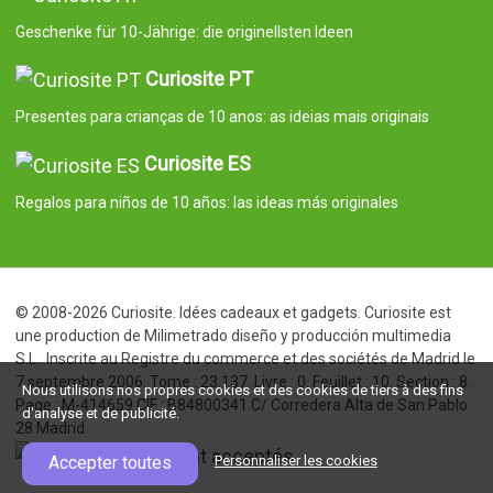
Geschenke für 10-Jährige: die originellsten Ideen
Curiosite PT
Presentes para crianças de 10 anos: as ideias mais originais
Curiosite ES
Regalos para niños de 10 años: las ideas más originales
© 2008-2026 Curiosite. Idées cadeaux et gadgets. Curiosite est
une production de Milimetrado diseño y producción multimedia
S.L.. Inscrite au Registre du commerce et des sociétés de Madrid le
7 septembre 2006. Tome : 23.137. Livre : 0. Feuillet : 10. Section : 8.
Nous utilisons nos propres cookies et des cookies de tiers à des fins
Page : M-414659 CIF : B84800341 C/ Corredera Alta de San Pablo
d'analyse et de publicité.
28 Madrid
Accepter toutes
Personnaliser les cookies