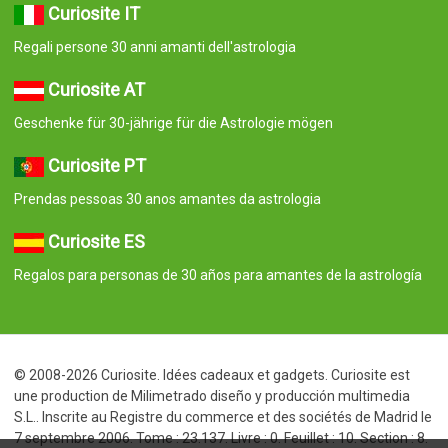
Curiosite IT
Regali persone 30 anni amanti dell'astrologia
Curiosite AT
Geschenke für 30-jährige für die Astrologie mögen
Curiosite PT
Prendas pessoas 30 anos amantes da astrologia
Curiosite ES
Regalos para personas de 30 años para amantes de la astrología
© 2008-2026 Curiosite. Idées cadeaux et gadgets. Curiosite est
une production de Milimetrado diseño y producción multimedia
S.L.. Inscrite au Registre du commerce et des sociétés de Madrid le
7 septembre 2006. Tome : 23.137. Livre : 0. Feuillet : 10. Section : 8.