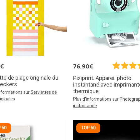
5€
76,90€
tte de plage originale du
Pixiprint. Appareil photo
heckers
instantané avec imprimant
thermique
informations sur
Serviettes de
iginales
Plus d'informations sur
Photograp
instantanée
 50
TOP 50