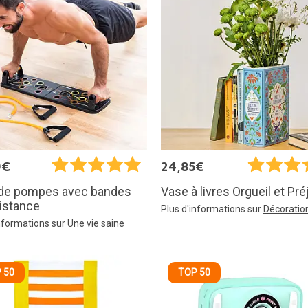
9€
24,85€
 de pompes avec bandes
Vase à livres Orgueil et Pr
istance
Plus d'informations sur
Décoratio
informations sur
Une vie saine
 50
TOP 50