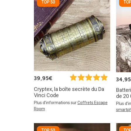
TOP 50
TOP
39,95€
34,9
Cryptex, la boîte secrète du Da
Batter
Vinci Code
de 20
Plus d'informations sur
Coffrets Escape
Plus d'
Room
smartp
TOP 50
TOP