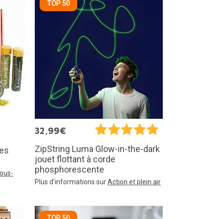
TOP 50
32,99€
ZipString Luma Glow-in-the-dark
res
jouet flottant à corde
phosphorescente
vous-
Plus d'informations sur
Action et plein air
TOP 50