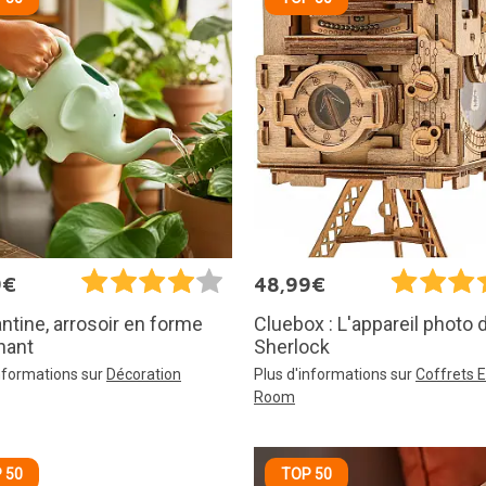
9€
48,99€
ntine, arrosoir en forme
Cluebox : L'appareil photo 
hant
Sherlock
informations sur
Décoration
Plus d'informations sur
Coffrets 
Room
 50
TOP 50