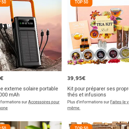
 50
TOP 50
5€
39,95€
ie externe solaire portable
Kit pour préparer ses prop
 000 mAh
thés et infusions
informations sur
Accessoires pour
Plus d'informations sur
Faites-le 
hone
même.
 50
TOP 50