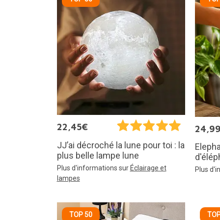
22,45€
24,9
JJ’ai décroché la lune pour toi : la
Elepha
plus belle lampe lune
d'élép
Plus d'informations sur
Éclairage et
Plus d'
lampes
TOP 50
TOP