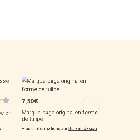
14,99€
TOP 50
7,50€
Kit de cultu
débutants
Marque-page original en forme
se en
de tulipe
Plus d'informa
d’intérieur
Plus d'informations sur
Bureau design
s