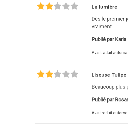
La lumière
Dès le premier jo
vraiment.
Karla
Publié par Karla
Avis traduit autom
Liseuse Tulipe
Beaucoup plus pe
Rosario
Publié par Rosar
Avis traduit autom