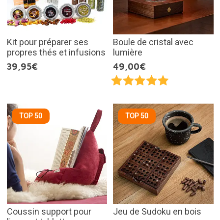
Kit pour préparer ses
Boule de cristal avec
propres thés et infusions
lumière
39,95€
49,00€
TOP 50
TOP 50
Coussin support pour
Jeu de Sudoku en bois