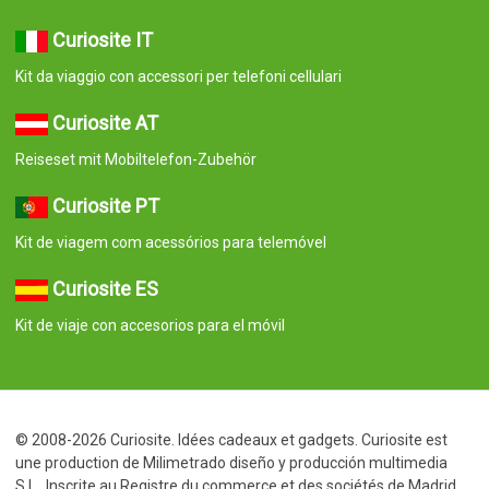
Curiosite IT
Kit da viaggio con accessori per telefoni cellulari
Curiosite AT
Reiseset mit Mobiltelefon-Zubehör
Curiosite PT
Kit de viagem com acessórios para telemóvel
Curiosite ES
Kit de viaje con accesorios para el móvil
© 2008-2026 Curiosite. Idées cadeaux et gadgets. Curiosite est
une production de Milimetrado diseño y producción multimedia
S.L.. Inscrite au Registre du commerce et des sociétés de Madrid
le 7 septembre 2006. Tome : 23.137. Livre : 0. Feuillet : 10. Section