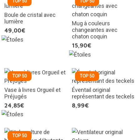
TOP 50
TOP 50
Boule de cristal avec
lumière
Mug à couleurs
changeantes avec
49,00€
chaton coquin
15,90€
TOP 50
TOP 50
Vase à livres Orgueil et
Éventail original
Préjugés
représentant des teckels
24,85€
8,99€
TOP 50