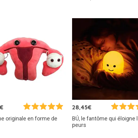
5€
28,45€
e originale en forme de
BÚ, le fantôme qui éloigne 
s
peurs