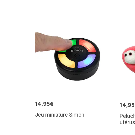
14,95€
14,9
Jeu miniature Simon
Peluch
utéru