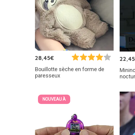
28,45€
22,4
Bouillotte sèche en forme de
Minino
paresseux
noctu
NOUVEAU À