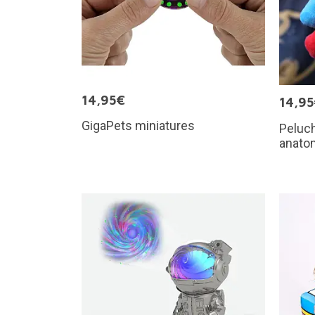
14,95€
14,9
GigaPets miniatures
Peluc
anato