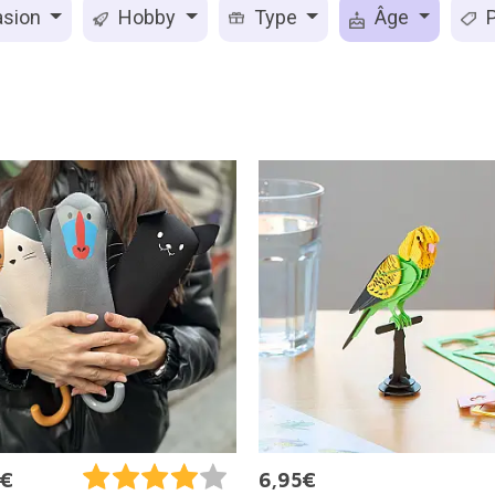
sion
Hobby
Type
Âge
P
9€
6,95€