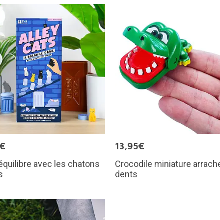
5€
13,95€
équilibre avec les chatons
Crocodile miniature arrach
s
dents