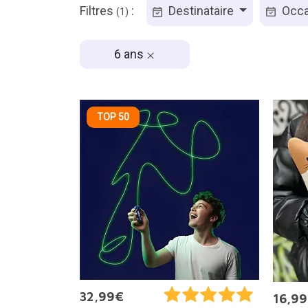
Filtres
:
Destinataire
Occa
(1)
6 ans
TOP 50
32,99€
16,9