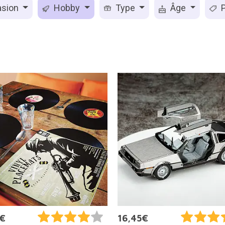
sion
Hobby
Type
Âge
P
5€
16,45€