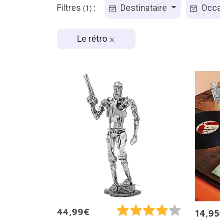
Filtres
:
Destinataire
Occa
(1)
Le rétro
44,99€
14,9