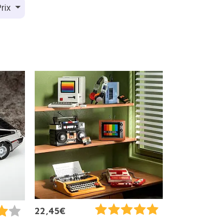
rix
22,45€