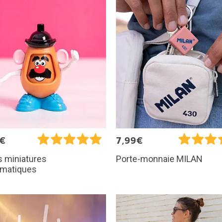
5€
7,99€
s miniatures
Porte-monnaie MILAN
matiques