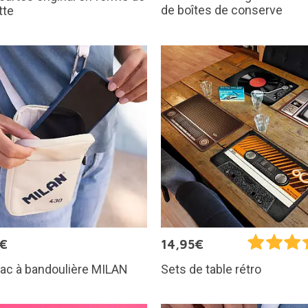
de boîtes de conserve
tte
5€
14,95€
sac à bandoulière MILAN
Sets de table rétro