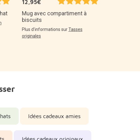
12,95€
hat
Mug avec compartiment à
biscuits
n
Plus d'informations sur
Tasses
originales
sser
hats
Idées cadeaux amies
ts
Idées cadeaux originaux