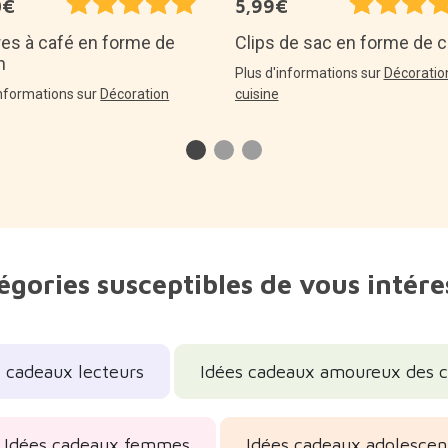
0€
5,99€
res à café en forme de
Clips de sac en forme de c
n
Plus d'informations sur
Décoratio
informations sur
Décoration
cuisine
égories susceptibles de vous intére
s cadeaux lecteurs
Idées cadeaux amoureux des c
Idées cadeaux femmes
Idées cadeaux adolescen