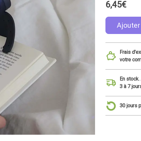
6,45€
Ajouter
Frais d'e
votre co
En stock.
3 à 7 jour
30 jours 