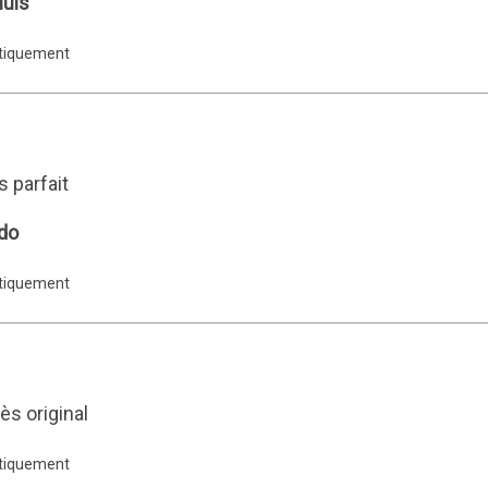
luis
atiquement
 parfait
ldo
atiquement
rès original
atiquement