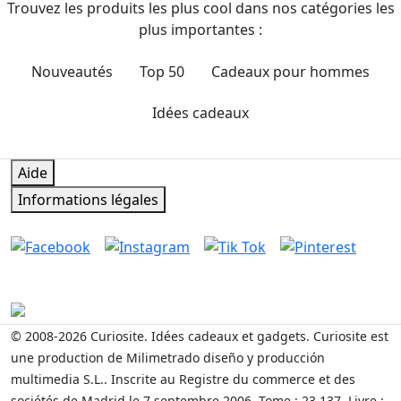
Trouvez les produits les plus cool dans nos catégories les
plus importantes :
Nouveautés
Top 50
Cadeaux pour hommes
Idées cadeaux
Donner, c'est donner sans rien recevoir en retour.
Aide
Informations légales
Suivez-nous sur
Contact et service clientèle
Écrivez-nous maintenant
© 2008-2026 Curiosite. Idées cadeaux et gadgets. Curiosite est
une production de Milimetrado diseño y producción
multimedia S.L.. Inscrite au Registre du commerce et des
sociétés de Madrid le 7 septembre 2006. Tome : 23.137. Livre :