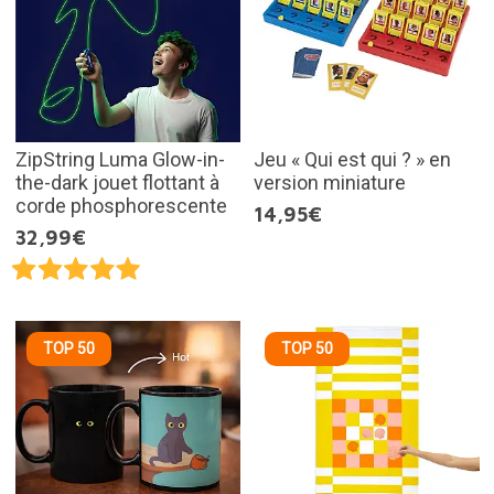
ZipString Luma Glow-in-
Jeu « Qui est qui ? » en
the-dark jouet flottant à
version miniature
corde phosphorescente
14,95€
32,99€
TOP 50
TOP 50