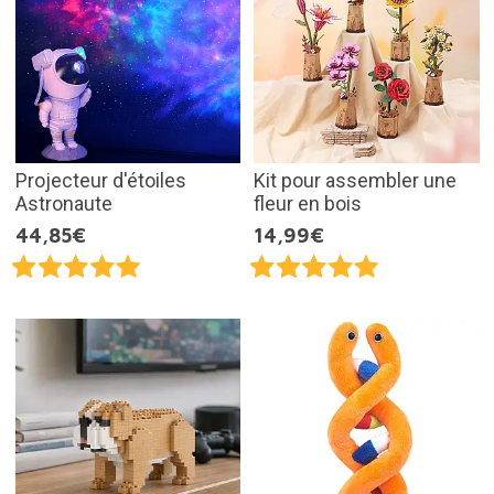
Projecteur d'étoiles
Kit pour assembler une
Astronaute
fleur en bois
44,85€
14,99€