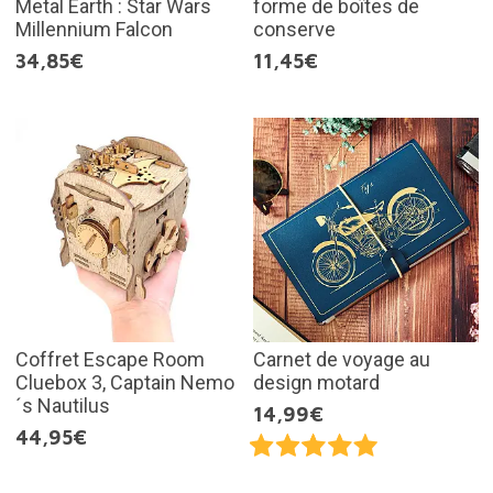
Metal Earth : Star Wars
forme de boîtes de
Millennium Falcon
conserve
34,85€
11,45€
Coffret Escape Room
Carnet de voyage au
Cluebox 3, Captain Nemo
design motard
´s Nautilus
14,99€
44,95€