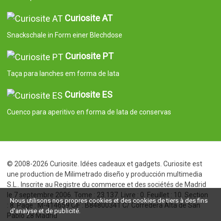
le 7 septembre 2006. Tome : 23.137. Livre : 0. Feuillet : 10. Section
: 8. Page : M-414659 CIF : B84800341 C/ Corredera Alta de San
Pablo 28 Madrid
Nous utilisons nos propres cookies et des cookies de tiers à des fins
d'analyse et de publicité.