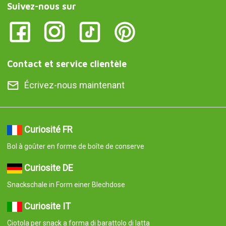
Curiosite IT
Ciotola per snack a forma di barattolo di latta
Curiosite AT
Snackschale in Form einer Blechdose
Curiosite PT
Taça para lanches em forma de lata
Curiosite ES
Cuenco para aperitivo en forma de lata de conservas
© 2008-2026 Curiosite. Idées cadeaux et gadgets. Curiosite est
une production de Milimetrado diseño y producción multimedia
S.L.. Inscrite au Registre du commerce et des sociétés de Madrid