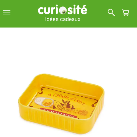
Idées cadeaux
En céramique
Bol à goûter en forme de boîte
de conserve
5
sur 5 (
1
avis
)
Servez vos en-cas dans un bol en forme de boîte de