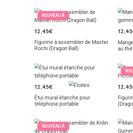
NOUVEAU À
12,45€
12,45
Figurine à assembler de Master
Mange
Rochi (Dragon Ball)
au th
NOU
12,45€
12,45
Étui mural étanche pour
Figuri
téléphone portable
(Drago
NOUVEAU À