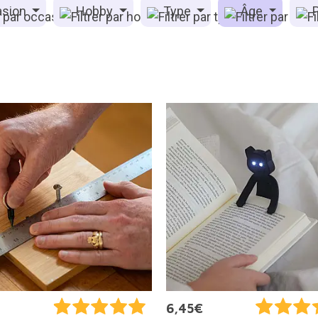
sion
Hobby
Type
Âge
P
6,45€