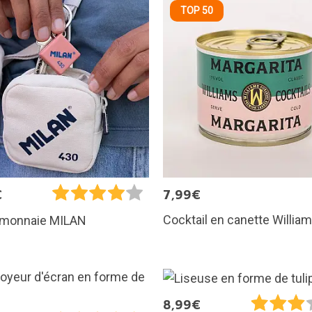
TOP 50
€
7,99€
Cocktail en canette Willia
-monnaie MILAN
8,99€