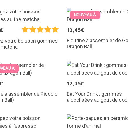
NOUVEAU À
€
12,45€
Figurine à assembler de G
z votre boisson gommes
Dragon Ball
é matcha
VEAU À
€
12,45€
ne à assembler de Piccolo
Eat Your Drink : gommes
n Ball)
alcoolisées au goût de cock