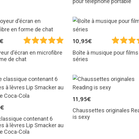
pour téléphone portable
5€
10,95€
eur d'écran en microfibre
Boîte à musique pour films
me de chat
séries
11,95€
9€
Chaussettes originales Re
is sexy
classique contenant 6
s à lèvres Lip Smacker au
de Coca-Cola