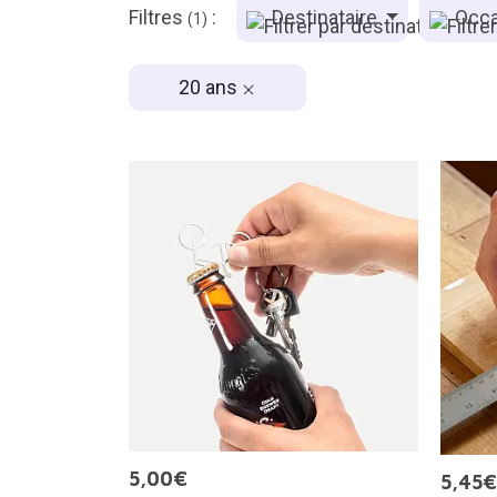
Filtres
:
Destinataire
Occa
(1)
20 ans
5,00€
5,45€