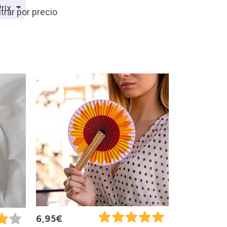
rix
6,95€