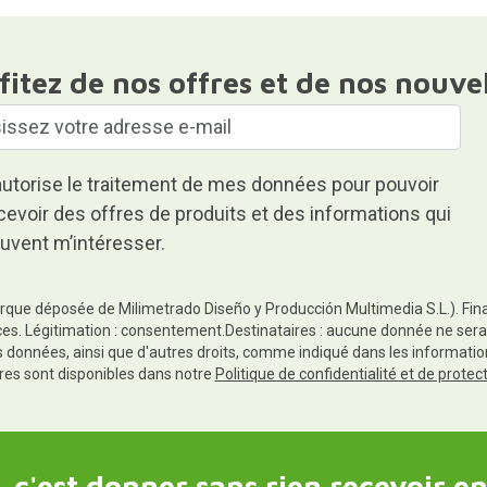
fitez de nos offres et de nos nouve
autorise le traitement de mes données pour pouvoir
cevoir des offres de produits et des informations qui
uvent m’intéresser.
rque déposée de Milimetrado Diseño y Producción Multimedia S.L.). Finali
es. Légitimation : consentement.Destinataires : aucune donnée ne sera
es données, ainsi que d'autres droits, comme indiqué dans les informa
res sont disponibles dans notre
Politique de confidentialité et de prote
 c'est donner sans rien recevoir en