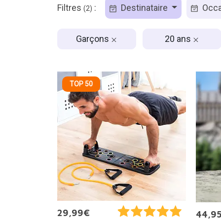
Filtres
:
Destinataire
Occa
(2)
Garçons
20 ans
TOP 50
29,99€
44,9