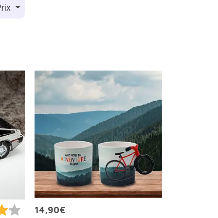
rix
14,90€