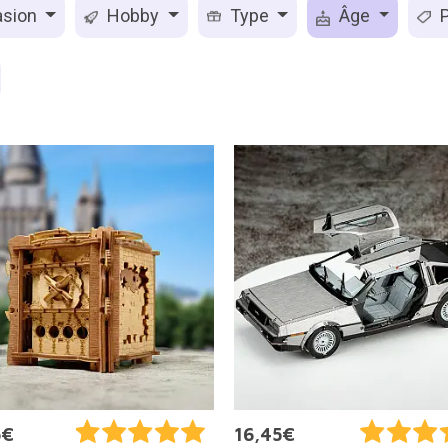
sion
Hobby
Type
Âge
P
5€
16,45€