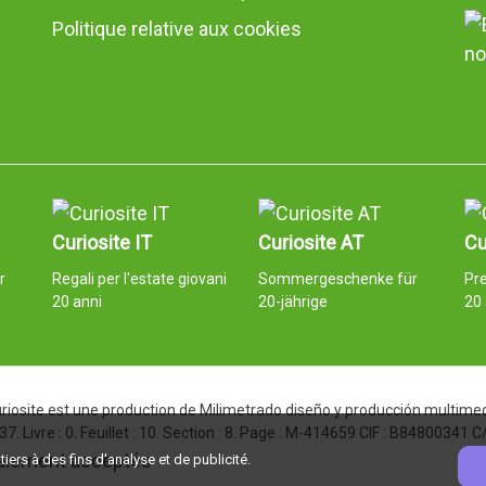
Politique relative aux cookies
no
Curiosite IT
Curiosite AT
Cu
r
Regali per l'estate giovani
Sommergeschenke für
Pre
20 anni
20-jährige
20
iosite est une production de Milimetrado diseño y producción multimedi
. Livre : 0. Feuillet : 10. Section : 8. Page : M-414659 CIF : B84800341
ers à des fins d'analyse et de publicité.