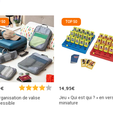
 50
TOP 50
0€
14,95€
Jeu « Qui est qui ? » en ver
organisation de valise
miniature
essible