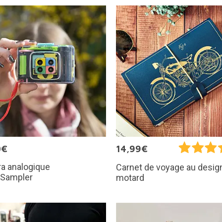
0€
14,99€
a analogique
Carnet de voyage au desig
nSampler
motard