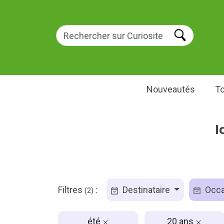
Nouveautés
To
I
Filtres
:
Destinataire
Occa
(2)
été
20 ans