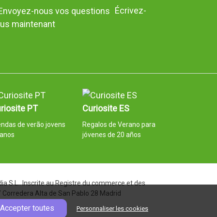
Écrivez-
us maintenant
riosite PT
Curiosite ES
ndas de verão jovens
Regalos de Verano para
 anos
jóvenes de 20 años
a S.L.. Inscrite au Registre du commerce et des
 C/ Corredera Alta de San Pablo 28 Madrid
Accepter toutes
Personnaliser les cookies