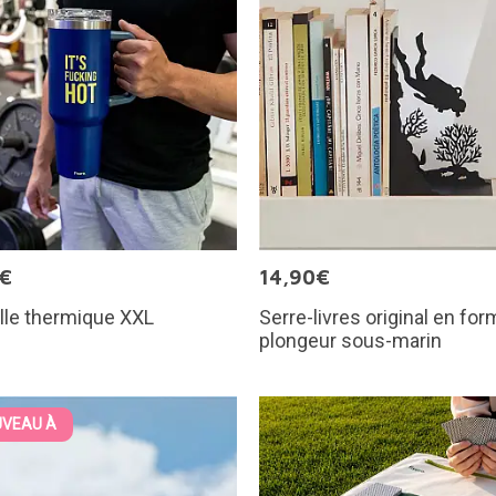
5€
14,90€
lle thermique XXL
Serre-livres original en fo
plongeur sous-marin
VEAU À