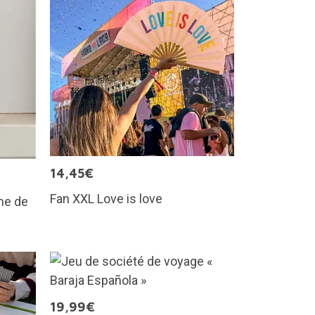
14,45€
Fan XXL Love is love
rme de
19,99€