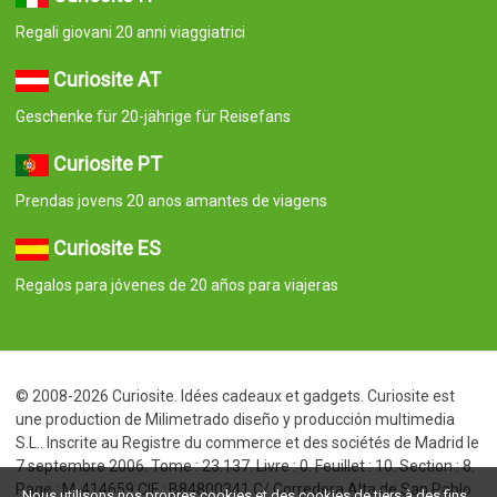
Regali giovani 20 anni viaggiatrici
Curiosite AT
Geschenke für 20-jährige für Reisefans
Curiosite PT
Prendas jovens 20 anos amantes de viagens
Curiosite ES
Regalos para jóvenes de 20 años para viajeras
© 2008-2026 Curiosite. Idées cadeaux et gadgets. Curiosite est
une production de Milimetrado diseño y producción multimedia
S.L.. Inscrite au Registre du commerce et des sociétés de Madrid le
7 septembre 2006. Tome : 23.137. Livre : 0. Feuillet : 10. Section : 8.
Page : M-414659 CIF : B84800341 C/ Corredera Alta de San Pablo
Nous utilisons nos propres cookies et des cookies de tiers à des fins