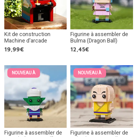
Kit de construction
Figurine à assembler de
Machine d'arcade
Bulma (Dragon Ball)
19,99€
12,45€
NOUVEAU À
NOUVEAU À
Figurine à assembler de
Figurine à assembler de