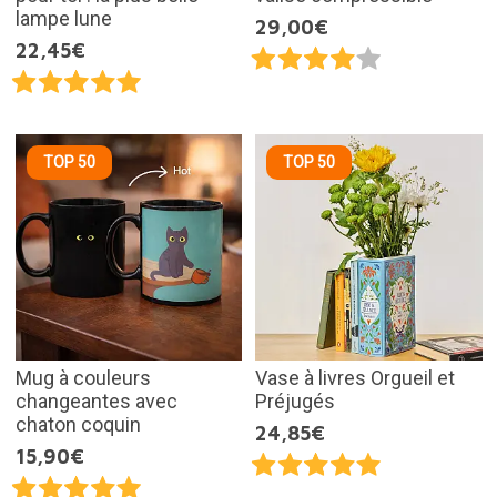
lampe lune
29,00€
22,45€
TOP 50
TOP 50
Mug à couleurs
Vase à livres Orgueil et
changeantes avec
Préjugés
chaton coquin
24,85€
15,90€