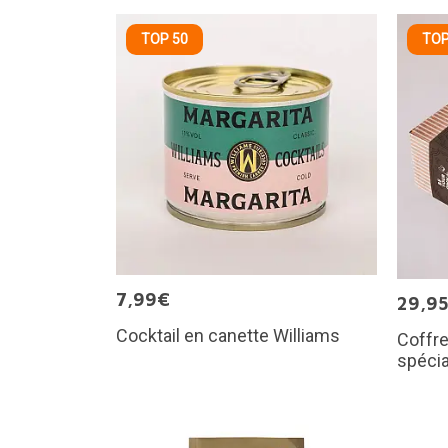
TOP 50
TOP
7,99€
29,9
Cocktail en canette Williams
Coffre
spécia