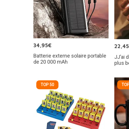
34,95€
22,4
Batterie externe solaire portable
JJ’ai d
de 20 000 mAh
plus b
TOP 50
TOP