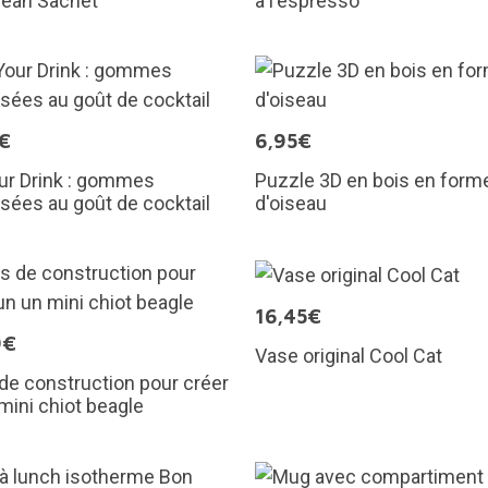
Bean Sachet
à l'espresso
€
6,95€
ur Drink : gommes
Puzzle 3D en bois en form
isées au goût de cocktail
d'oiseau
16,45€
9€
Vase original Cool Cat
de construction pour créer
mini chiot beagle