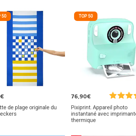
 50
TOP 50
5€
76,90€
tte de plage originale du
Pixiprint. Appareil photo
heckers
instantané avec imprimant
thermique