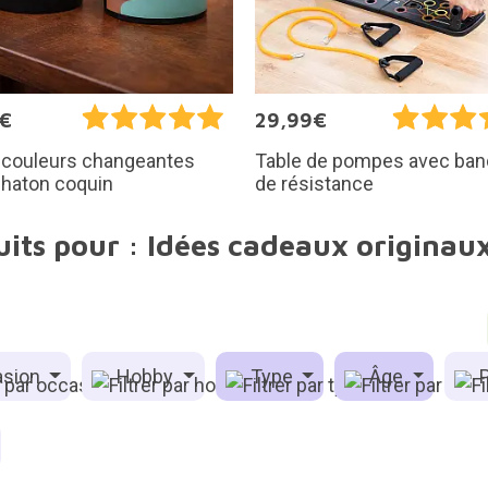
0€
29,99€
 couleurs changeantes
Table de pompes avec ba
chaton coquin
de résistance
uits pour : Idées cadeaux originau
sion
Hobby
Type
Âge
P