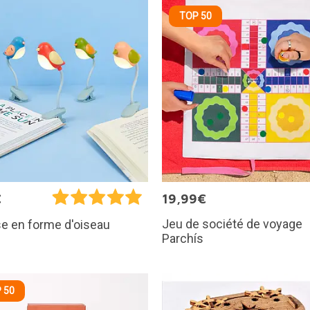
TOP 50
€
19,99€
Jeu de société de voyage
e en forme d'oiseau
Parchís
 50