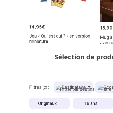
14,95€
15,9
Jeu « Qui est qui ? » en version
Mug à
miniature
avec 
Sélection de prod
Filtres
:
Destinataire
Occa
(2)
Originaux
18 ans