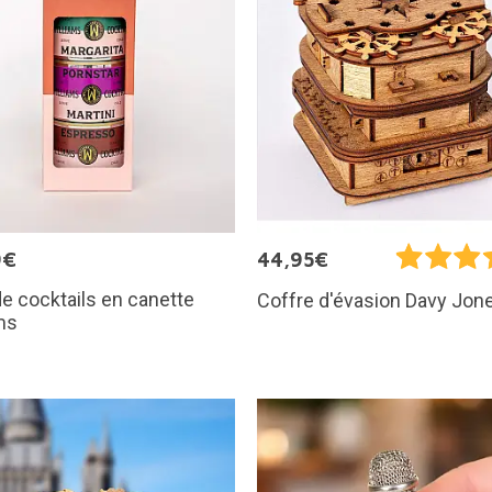
9€
44,95€
e cocktails en canette
Coffre d'évasion Davy Jon
ms