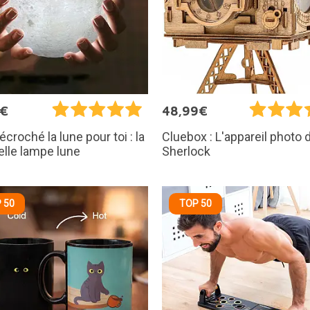
5€
48,99€
écroché la lune pour toi : la
Cluebox : L'appareil photo 
elle lampe lune
Sherlock
 50
TOP 50