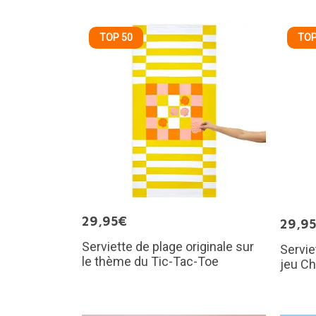
TOP 50
TOP
29,95€
29,9
Serviette de plage originale sur
Servie
le thème du Tic-Tac-Toe
jeu C