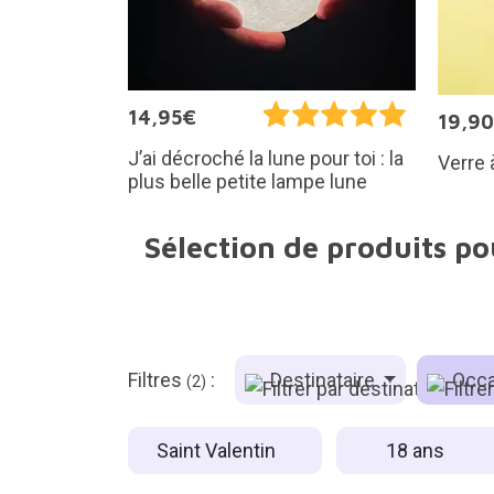
14,95€
19,9
J’ai décroché la lune pour toi : la
Verre 
plus belle petite lampe lune
Sélection de produits po
Filtres
:
Destinataire
Occa
(2)
Saint Valentin
18 ans