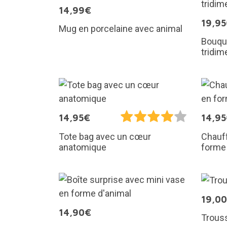
14,99€
19,9
Mug en porcelaine avec animal
Bouque
tridim
14,95€
14,9
Tote bag avec un cœur
Chauff
anatomique
forme
19,0
14,90€
Trouss