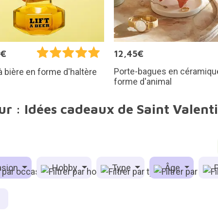
0€
12,45€
Porte-bagues en céramiqu
à bière en forme d'haltère
forme d'animal
ur : Idées cadeaux de Saint Valen
sion
Hobby
Type
Âge
P