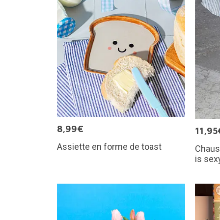
8,99€
11,95
Assiette en forme de toast
Chauss
is sex