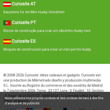
Curiosite AT
Bausteine für ein Mini-Husky-Hündchen
Curiosite PT
Blocos de construção para criar um cãozinho Husky mini
Curiosite ES
Bloques de construcción para crear un mini perrito Husky
© 2008-2026 Curiosite. Idées cadeaux et gadgets. Curiosite est
une production de Milimetrado diseño y producción multimedia
S.L.. Inscrite au Registre du commerce et des sociétés de Madrid
le 7 septembre 2006. Tome : 23.137. Livre : 0. Feuillet : 10. Section
: 8. Page : M-414659 CIF : B84800341 C/ Corredera Alta de San
Nous utilisons nos propres cookies et des cookies de tiers à des fins
Pablo 28 Madrid
d'analyse et de publicité.