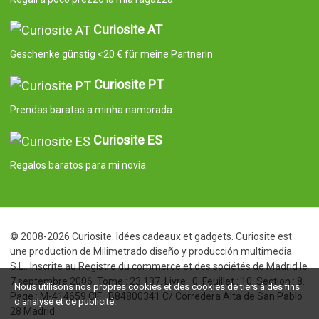
Curiosite AT
Geschenke günstig <20 € für meine Partnerin
Curiosite PT
Prendas baratas a minha namorada
Curiosite ES
Regalos baratos para mi novia
© 2008-2026 Curiosite. Idées cadeaux et gadgets. Curiosite est
une production de Milimetrado diseño y producción multimedia
S.L.. Inscrite au Registre du commerce et des sociétés de Madrid le
7 septembre 2006. Tome : 23.137. Livre : 0. Feuillet : 10. Section : 8.
Nous utilisons nos propres cookies et des cookies de tiers à des fins
Page : M-414659 CIF : B84800341 C/ Corredera Alta de San Pablo
d'analyse et de publicité.
28 Madrid