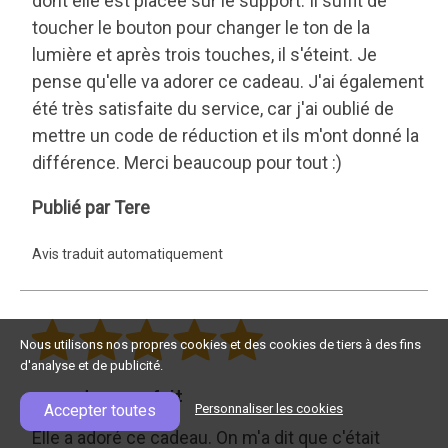
dont elle est placée sur le support. Il suffit de
toucher le bouton pour changer le ton de la
lumière et après trois touches, il s'éteint. Je
pense qu'elle va adorer ce cadeau. J'ai également
été très satisfaite du service, car j'ai oublié de
mettre un code de réduction et ils m'ont donné la
différence. Merci beaucoup pour tout :)
Tere
Publié par Tere
Avis traduit automatiquement
Nous utilisons nos propres cookies et des cookies de tiers à des fins
d'analyse et de publicité.
un cadeau parfait
Accepter toutes
Personnaliser les cookies
Elle a adoré ce cadeau. On m'a dit que c'était