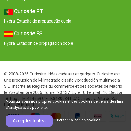
Curiosite PT
Hydra: Estação de propagação dupla
Curiosite ES
Hydra: Estación de propagación doble
© 2008-2026 Curiosite. Idées cadeaux et gadgets. Curiosite est
une production de Milimetrado diseño y producción multimedia
S.L.. Inscrite au Registre du commerce et des sociétés de Madrid
le 7 septembre 2006. Tome : 23.137. Livre : 0. Feuillet : 10. Section
: 8. Page : M-414659 CIF : B84800341 C/ Corredera Alta de San
Nous utilisons nos propres cookies et des cookies de tiers à des fins
Pablo 28 Madrid
d'analyse et de publicité.
Accepter toutes
Personnaliser les cookies