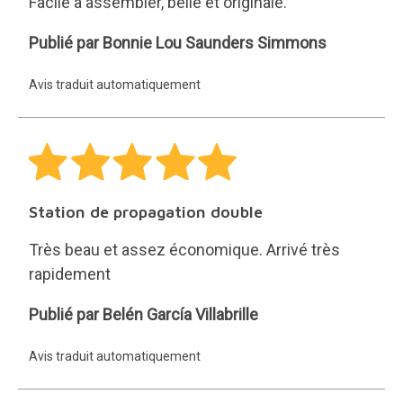
Facile à assembler, belle et originale.
Bonnie
Publié par Bonnie Lou Saunders Simmons
Lou
Avis traduit automatiquement
Saunders
Simmons
Station de propagation double
Très beau et assez économique. Arrivé très
rapidement
Belén
Publié par Belén García Villabrille
García
Avis traduit automatiquement
Villabrille