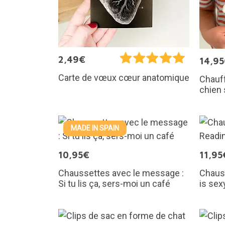
2,49€
14,9
Carte de vœux cœur anatomique
Chauf
chien
MADE IN SPAIN
10,95€
11,95
Chaussettes avec le message :
Chauss
Si tu lis ça, sers-moi un café
is sex