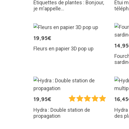
Étiquettes de plantes : Bonjour,
Étui m
je m'appelle...
téléph
19,95€
14,9
Fleurs en papier 3D pop up
Fourch
sardi
19,95€
16,45
Hydra : Double station de
Hydra 
propagation
des pl