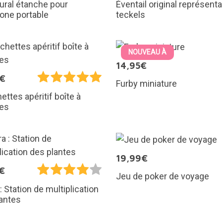
ural étanche pour
Éventail original représent
one portable
teckels
NOUVEAU À
14,95€
5€
Furby miniature
ettes apéritif boîte à
nes
19,99€
€
Jeu de poker de voyage
: Station de multiplication
antes