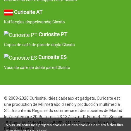
le 7 septembre 2006. Tome : 23.137. Livre : 0. Feuillet : 10. Section
: 8. Page : M-414659 CIF : B84800341 C/ Corredera Alta de San
Pablo 28 Madrid
Nous utilisons nos propres cookies et des cookies de tiers à des fins