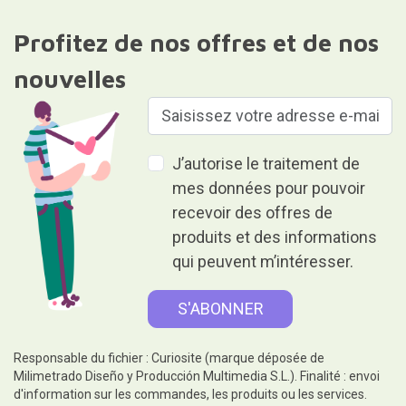
Responsable du fichier : Curiosite (marque déposée de
Milimetrado Diseño y Producción Multimedia S.L.). Finalité : envoi
d'information sur les commandes, les produits ou les services.
Légitimation : consentement.Destinataires : aucune donnée ne
sera communiquée à des tiers. Droits : accès, rectification et
suppression des données, ainsi que d'autres droits, comme
indiqué dans les informations complémentaires.Des
informations détaillées supplémentaires sont disponibles dans
notre
Politique de confidentialité et de protection des données
Donner, c'est donner sans rien
recevoir en retour.
Aide