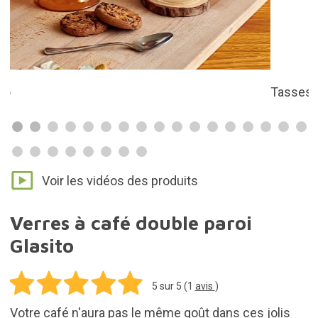
5
sur 5 (
1
avis
)
Votre café n'aura pas le même goût dans ces jolis
verres à double paroi en forme d’animaux. Il y a trois
modèles différents aussi adorables les uns que les
autres !
14,95€
Ajouter au panier
Frais d'expédition pour tous les produits inclus
dans votre commande: 5,95€