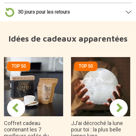
Coffret cadeau
JJ’ai décroché la lune
contenant les 7
pour toi : la plus belle
meilleurs cafés du
lampe lune
monde
22,45€
19,95€
Pourquoi l'aimons-nous ?
Un design aussi original qu’adorable.
Verres fabriqués en verre borosilicaté résistant
à la chaleur et à la condensation.
La double paroi garde la boisson froide ou
chaude beaucoup plus longtemps.