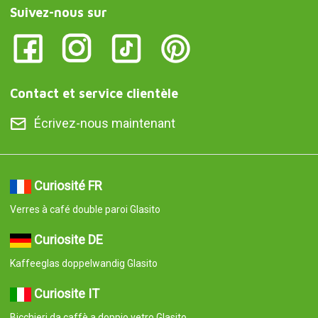
Curiosite IT
Bicchieri da caffè a doppio vetro Glasito
Curiosite AT
Kaffeeglas doppelwandig Glasito
Curiosite PT
Copos de café de parede dupla Glasito
Curiosite ES
Vaso de café de doble pared Glasito
© 2008-2026 Curiosite. Idées cadeaux et gadgets. Curiosite est
une production de Milimetrado diseño y producción multimedia
S.L.. Inscrite au Registre du commerce et des sociétés de Madrid