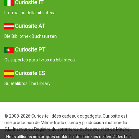
Curiosite IT
I fermalibri della biblioteca
Curiosite AT
Die Bibliothek Buchstützen
Curiosite PT
Os suportes para livros da biblioteca
Curiosite ES
Sujetalibros The Library
© 2008-2026 Curiosite. Idées cadeaux et gadgets. Curiosite est
une production de Milimetrado diseño y producción multimedia
S.L.. Inscrite au Registre du commerce et des sociétés de Madrid
le 7 septembre 2006. Tome : 23.137. Livre : 0. Feuillet : 10. Section
Nous utilisons nos propres cookies et des cookies de tiers à des fins