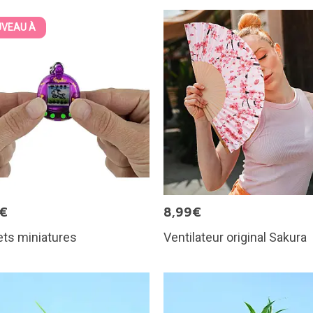
VEAU À
5€
8,99€
ts miniatures
Ventilateur original Sakura