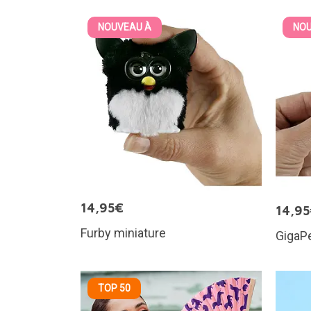
NOUVEAU À
NOU
14,95€
14,9
Furby miniature
GigaPe
TOP 50