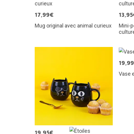
17,99€
13,95
Mug original avec animal curieux
Mini-p
cultur
19,9
Vase e
19,95€