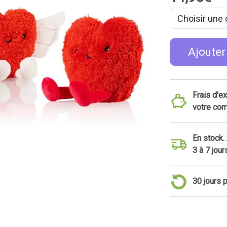
Ajouter
Frais d'e
votre co
En stock.
3 à 7 jour
30 jours 