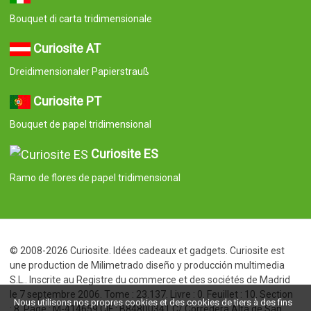
Bouquet di carta tridimensionale
Curiosite AT
Dreidimensionaler Papierstrauß
Curiosite PT
Bouquet de papel tridimensional
Curiosite ES
Ramo de flores de papel tridimensional
© 2008-2026 Curiosite. Idées cadeaux et gadgets. Curiosite est
une production de Milimetrado diseño y producción multimedia
S.L.. Inscrite au Registre du commerce et des sociétés de Madrid
le 7 septembre 2006. Tome : 23.137. Livre : 0. Feuillet : 10. Section
Nous utilisons nos propres cookies et des cookies de tiers à des fins
: 8. Page : M-414659 CIF : B84800341 C/ Corredera Alta de San