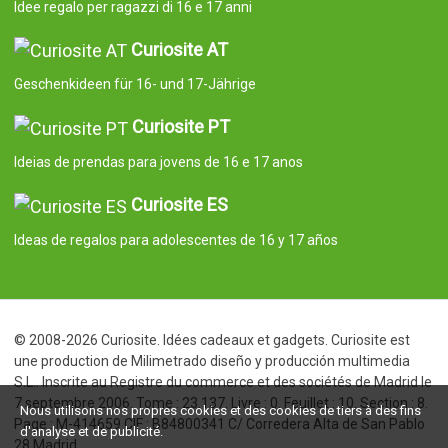
Idee regalo per ragazzi di 16 e 17 anni
Curiosite AT
Geschenkideen für 16- und 17-Jährige
Curiosite PT
Ideias de prendas para jovens de 16 e 17 anos
Curiosite ES
Ideas de regalos para adolescentes de 16 y 17 años
© 2008-2026 Curiosite. Idées cadeaux et gadgets. Curiosite est
une production de Milimetrado diseño y producción multimedia
S.L.. Inscrite au Registre du commerce et des sociétés de Madrid le
7 septembre 2006. Tome : 23.137. Livre : 0. Feuillet : 10. Section : 8.
Nous utilisons nos propres cookies et des cookies de tiers à des fins
Page : M-414659 CIF : B84800341 C/ Corredera Alta de San Pablo
d'analyse et de publicité.
28 Madrid