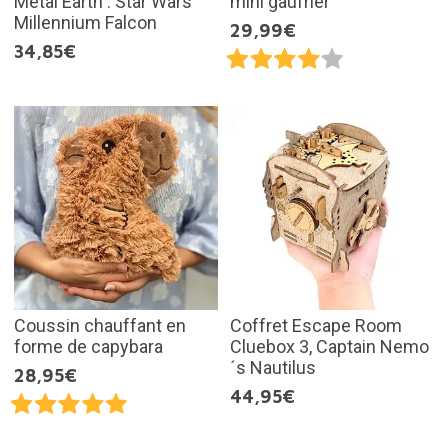
Metal Earth : Star Wars
mini gaufrier
Millennium Falcon
29,99€
34,85€
Coussin chauffant en
Coffret Escape Room
forme de capybara
Cluebox 3, Captain Nemo
´s Nautilus
28,95€
44,95€