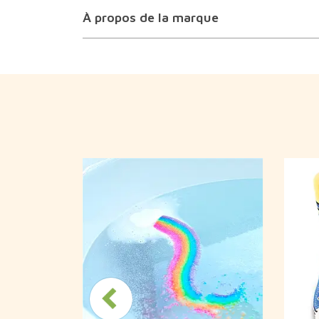
À propos de la marque
e de chaton
rme de
sses