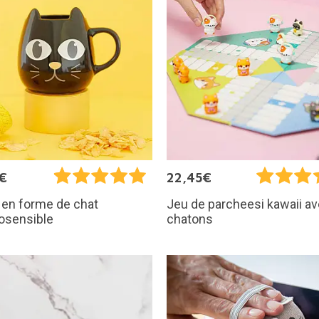
€
22,45€
 en forme de chat
Jeu de parcheesi kawaii a
osensible
chatons