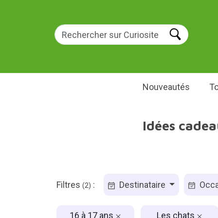
Nouveautés
To
Idées cadea
Filtres
:
Destinataire
Occa
(2)
16 à 17 ans
Les chats