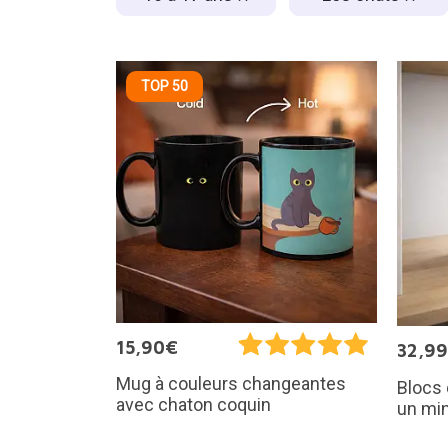
TOP 50
15,90€
32,9
Mug à couleurs changeantes
Blocs 
avec chaton coquin
un min