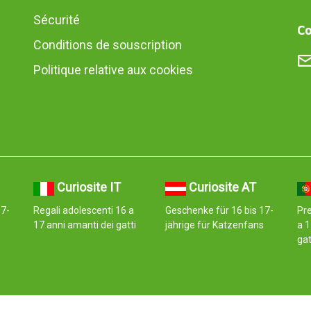
Sécurité
Co
Conditions de souscription
Politique relative aux cookies
Curiosite IT
Curiosite AT
17-
Regali adolescenti 16 a
Geschenke für 16 bis 17-
Pr
17 anni amanti dei gatti
jährige für Katzenfans
a 1
ga