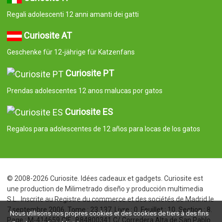
Regali adolescenti 12 anni amanti dei gatti
Curiosite AT
Geschenke für 12-jährige für Katzenfans
Curiosite PT
Prendas adolescentes 12 anos malucas por gatos
Curiosite ES
Regalos para adolescentes de 12 años para locas de los gatos
© 2008-2026 Curiosite. Idées cadeaux et gadgets. Curiosite est
une production de Milimetrado diseño y producción multimedia
S.L.. Inscrite au Registre du commerce et des sociétés de Madrid le
7 septembre 2006. Tome : 23.137. Livre : 0. Feuillet : 10. Section : 8.
Nous utilisons nos propres cookies et des cookies de tiers à des fins
Page : M-414659 CIF : B84800341 C/ Corredera Alta de San Pablo