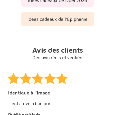
Idées cadeaux de Noël 2026
Idées cadeaux de l'Épiphanie
Avis des clients
Des avis réels et vérifiés
Identique à l'image
Il est arrivé à bon port.
Maria