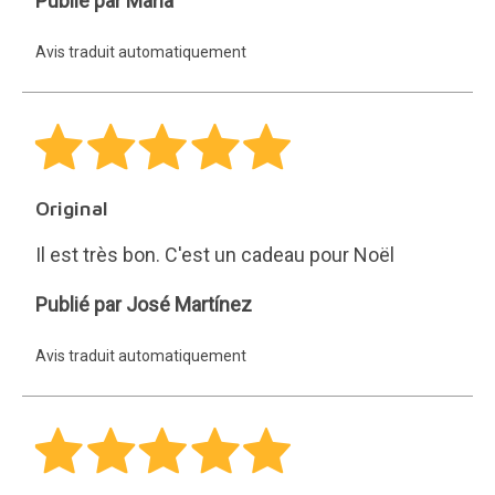
Publié par Maria
Avis traduit automatiquement
Original
Il est très bon. C'est un cadeau pour Noël
José
Publié par José Martínez
Martínez
Avis traduit automatiquement