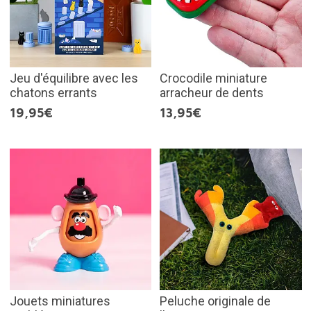
Jeu d'équilibre avec les
Crocodile miniature
chatons errants
arracheur de dents
19,95€
13,95€
Jouets miniatures
Peluche originale de