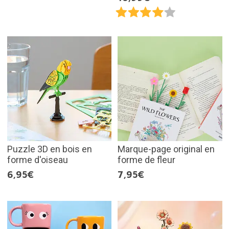
Puzzle 3D en bois en
Marque-page original en
forme d'oiseau
forme de fleur
6,95€
7,95€