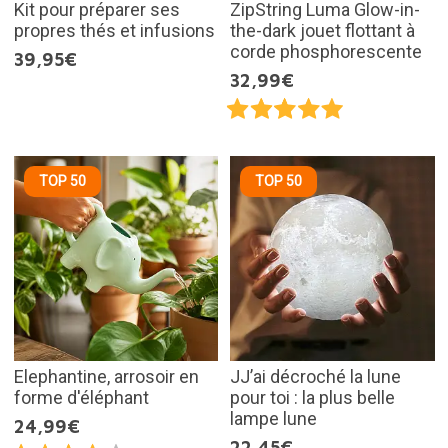
Kit pour préparer ses
ZipString Luma Glow-in-
propres thés et infusions
the-dark jouet flottant à
corde phosphorescente
39,95€
32,99€
TOP 50
TOP 50
Elephantine, arrosoir en
JJ’ai décroché la lune
forme d'éléphant
pour toi : la plus belle
lampe lune
24,99€
22,45€