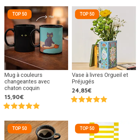
TOP 50
TOP 50
Mug à couleurs
Vase à livres Orgueil et
changeantes avec
Préjugés
chaton coquin
24,85€
15,90€
TOP 50
TOP 50