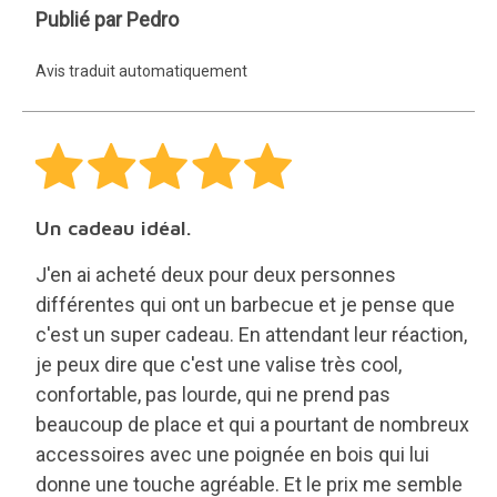
donne une touche agréable. Et le prix me semble
être l'un des plus bas du marché.
Dámaris
Publié par Dámaris
Avis traduit automatiquement
Satisfait
Rapide
Avis traduit automatiquement