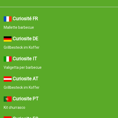
Curiosite ES
Maletín con 18 accesorios para barbacoas
© 2008-2026 Curiosite. Idées cadeaux et gadgets. Curiosite est
une production de Milimetrado diseño y producción multimedia
S.L.. Inscrite au Registre du commerce et des sociétés de Madrid
le 7 septembre 2006. Tome : 23.137. Livre : 0. Feuillet : 10. Section
: 8. Page : M-414659 CIF : B84800341 C/ Corredera Alta de San
Pablo 28 Madrid