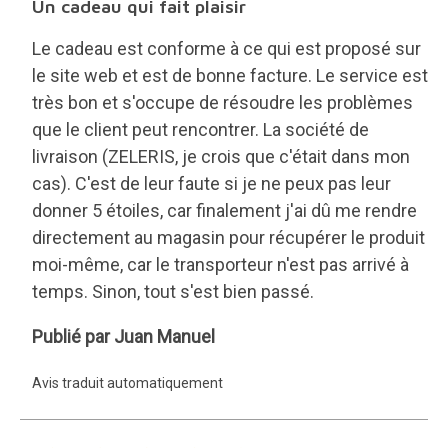
Mallette barbecue
Il est parfait, livré dans un étui super pratique ! !!!
Et la rapidité de livraison est imbattable.
Pilar
Publié par Pilar
Avis traduit automatiquement
Bbq utile
J'ai hâte de l'utiliser lors des réunions bbq.