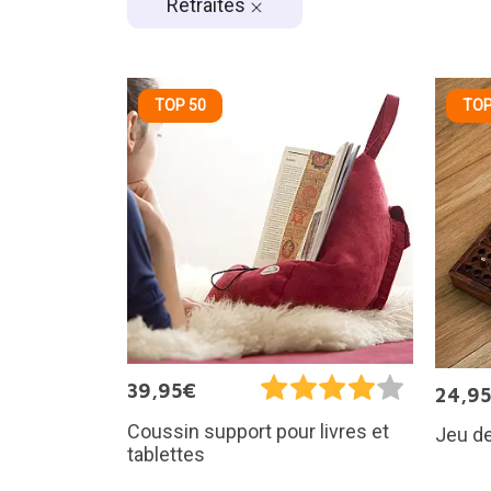
Retraités
TOP 50
TOP
39,95€
24,9
Coussin support pour livres et
Jeu d
tablettes