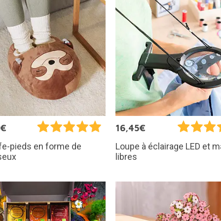
5€
16,45€
fe-pieds en forme de
Loupe à éclairage LED et m
seux
libres